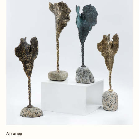
Аттитюд