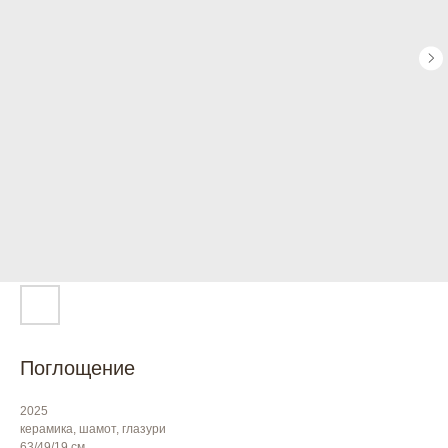
Поглощение
2025
керамика, шамот, глазури
63/49/19 см