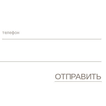
ОТПРАВИТЬ
разработка сайта
@anndesur
АНЮК