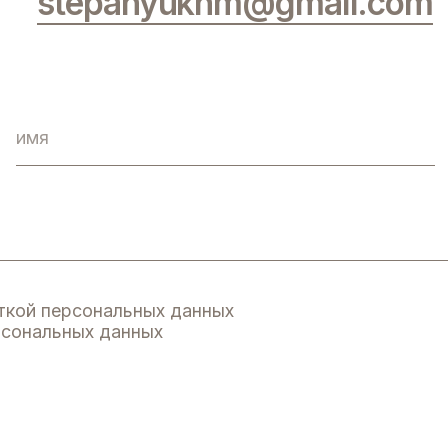
персональных данных
льных данных
instagram*
@_natalia_stepanyuk_
Я
С
ТЕП